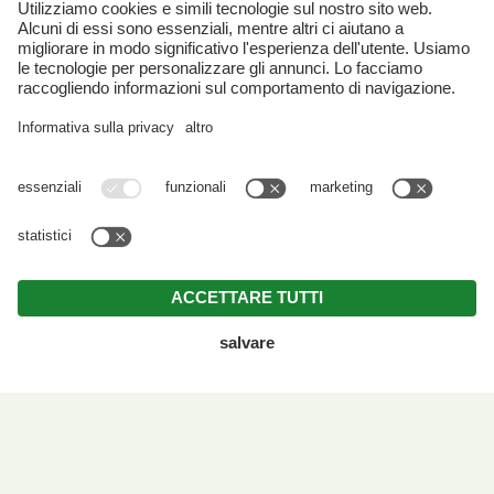
Part. IVA IT00715930210 . CIN: IT021074A1SZGWR4XW .
Note legali
.
Direttiva privacy
.
Impostazioni cookie individuali
.
© Webdesign by